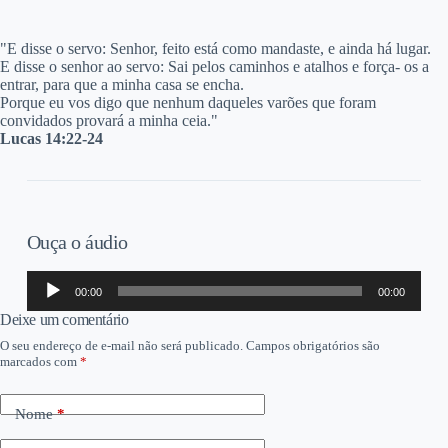
"E disse o servo: Senhor, feito está como mandaste, e ainda há lugar.
E disse o senhor ao servo: Sai pelos caminhos e atalhos e força- os a
entrar, para que a minha casa se encha.
Porque eu vos digo que nenhum daqueles varões que foram
convidados provará a minha ceia."
Lucas 14:22-24
Ouça o áudio
Tocador
00:00
00:00
de
áudio
Deixe um comentário
O seu endereço de e-mail não será publicado.
Campos obrigatórios são
marcados com
*
Nome
*