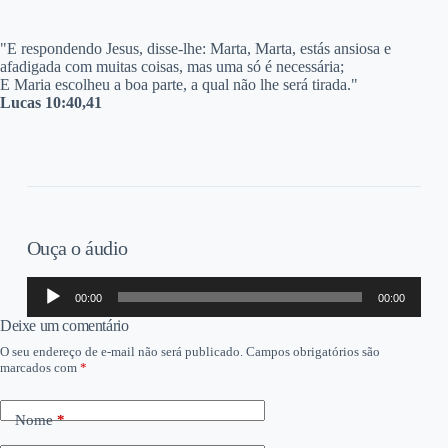
"E respondendo Jesus, disse-lhe: Marta, Marta, estás ansiosa e
afadigada com muitas coisas, mas uma só é necessária;
E Maria escolheu a boa parte, a qual não lhe será tirada."
Lucas 10:40,41​
Ouça o áudio
Tocador
00:00
00:00
de
áudio
Deixe um comentário
O seu endereço de e-mail não será publicado.
Campos obrigatórios são
marcados com
*
Nome
*