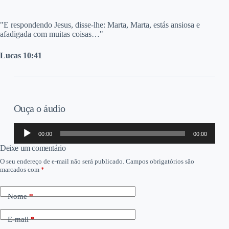
"E
respondendo Jesus, disse-lhe: Marta, Marta, estás ansiosa e
afadigada com muitas coisas…"
Lucas 10:41
Ouça o áudio
Tocador
00:00
00:00
de
áudio
Deixe um comentário
O seu endereço de e-mail não será publicado.
Campos obrigatórios são
marcados com
*
Nome
*
E-mail
*