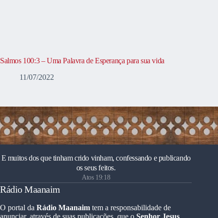
Salmos 100:3 – Uma Palavra de Esperança para sua vida
11/07/2022
E muitos dos que tinham crido vinham, confessando e publicando
os seus feitos.
Atos 19:18
Rádio Maanaim
O portal da
Rádio Maanaim
tem a responsabilidade de
anunciar, através de suas publicações, que o
Senhor Jesus