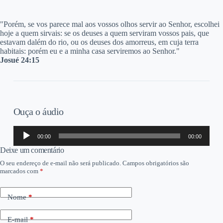
"P
orém, se vos parece mal aos vossos olhos servir ao Senhor, escolhei
hoje a quem sirvais: se os deuses a quem serviram vossos pais, que
estavam dalém do rio, ou os deuses dos amorreus, em cuja terra
habitais: porém eu e a minha casa serviremos ao Senhor."
Josué 24:15
Ouça o áudio
Tocador
00:00
00:00
de
áudio
Deixe um comentário
O seu endereço de e-mail não será publicado.
Campos obrigatórios são
marcados com
*
Nome
*
E-mail
*