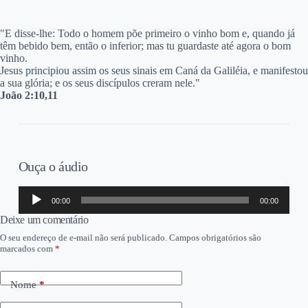
"E disse-lhe: Todo o homem põe primeiro o vinho bom e, quando já
têm bebido bem, então o inferior; mas tu guardaste até agora o bom
vinho.
Jesus principiou assim os seus sinais em Caná da Galiléia, e manifestou
a sua glória; e os seus discípulos creram nele."
João 2:10,11
Ouça o áudio
Tocador
00:00
00:00
de
áudio
Deixe um comentário
O seu endereço de e-mail não será publicado.
Campos obrigatórios são
marcados com
*
Nome
*