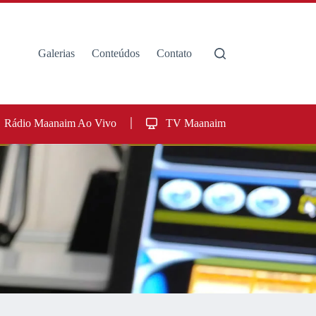
Galerias
Conteúdos
Contato
Rádio Maanaim Ao Vivo
TV Maanaim