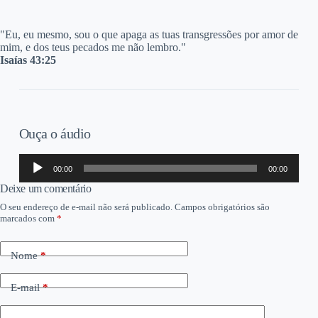
"E
u, eu mesmo, sou o que apaga as tuas transgressões por amor de
mim, e dos teus pecados me não lembro."
Isaías 43:25
Ouça o áudio
Tocador
00:00
00:00
de
áudio
Deixe um comentário
O seu endereço de e-mail não será publicado.
Campos obrigatórios são
marcados com
*
Nome
*
E-mail
*