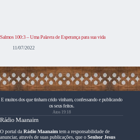
Salmos 100:3 – Uma Palavra de Esperança para sua vida
11/07/2022
E muitos dos que tinham crido vinham, confessando e publicando
os seus feitos.
Atos 19:18
Rádio Maanaim
O portal da
Rádio Maanaim
tem a responsabilidade de
anunciar, através de suas publicações, que o
Senhor Jesus