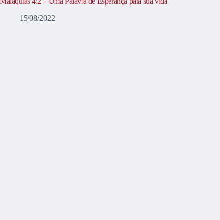
Malaquias 4:2 – Uma Palavra de Esperança para sua vida
15/08/2022