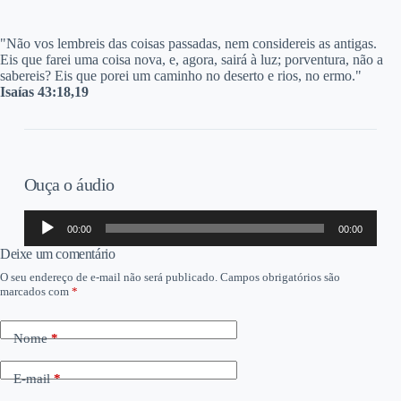
"N
ão vos lembreis das coisas passadas, nem considereis as antigas.
Eis que farei uma coisa nova, e, agora, sairá à luz; porventura, não a
sabereis? Eis que porei um caminho no deserto e rios, no ermo."
Isaías 43:18,19
Ouça o áudio
Tocador
00:00
00:00
de
áudio
Deixe um comentário
O seu endereço de e-mail não será publicado.
Campos obrigatórios são
marcados com
*
Nome
*
E-mail
*