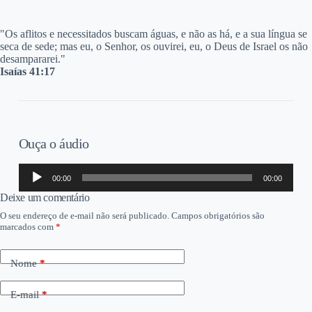
"O
s aflitos e necessitados buscam águas, e não as há, e a sua língua se
seca de sede; mas eu, o Senhor, os ouvirei, eu, o Deus de Israel os não
desampararei."
Isaías 41:17
Ouça o áudio
Tocador
00:00
00:00
de
áudio
Deixe um comentário
O seu endereço de e-mail não será publicado.
Campos obrigatórios são
marcados com
*
Nome
*
E-mail
*