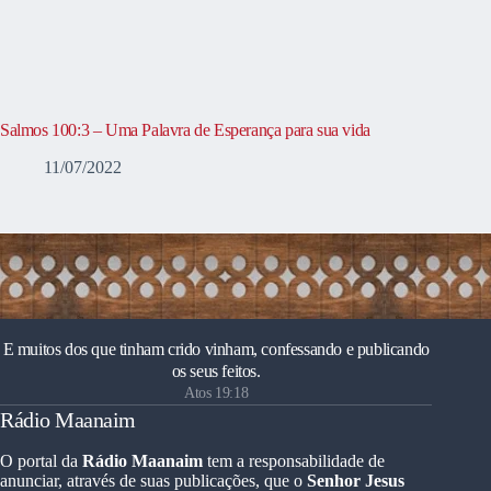
Salmos 100:3 – Uma Palavra de Esperança para sua vida
11/07/2022
E muitos dos que tinham crido vinham, confessando e publicando
os seus feitos.
Atos 19:18
Rádio Maanaim
O portal da
Rádio Maanaim
tem a responsabilidade de
anunciar, através de suas publicações, que o
Senhor Jesus