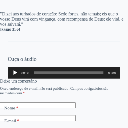
"D
izei aos turbados de coração: Sede fortes, não temais; eis que o
vosso Deus virá com vingança, com recompensa de Deus; ele virá, e
vos salvará."
Isaías 35:4
Ouça o áudio
Tocador
00:00
00:00
de
áudio
Deixe um comentário
O seu endereço de e-mail não será publicado.
Campos obrigatórios são
marcados com
*
Nome
*
E-mail
*