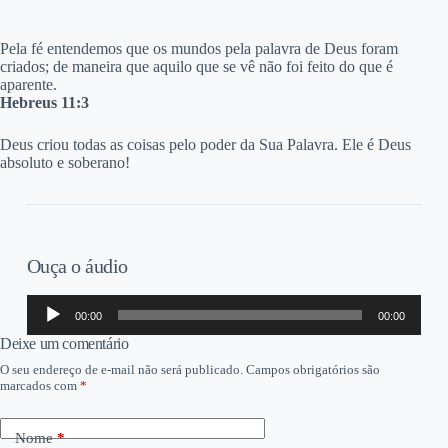
Pela fé entendemos que os mundos pela palavra de Deus foram
criados; de maneira que aquilo que se vê não foi feito do que é
aparente.
Hebreus 11:3
Deus criou todas as coisas pelo poder da Sua Palavra. Ele é Deus
absoluto e soberano!
Ouça o áudio
Tocador
00:00
00:00
de
áudio
Deixe um comentário
O seu endereço de e-mail não será publicado.
Campos obrigatórios são
marcados com
*
Nome
*