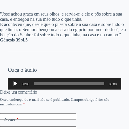
"J
osé achou graça em seus olhos, e servia-o; e ele o pôs sobre a sua
casa, e entregou na sua mão tudo o que tinha.
E aconteceu que, desde que o pusera sobre a sua casa e sobre tudo o
que tinha, o Senhor abençoou a casa do egípcio por amor de José; e a
bênção do Senhor foi sobre tudo o que tinha, na casa e no campo."
Gênesis 39:4,5
Ouça o áudio
Tocador
00:00
00:00
de
áudio
Deixe um comentário
O seu endereço de e-mail não será publicado.
Campos obrigatórios são
marcados com
*
Nome
*