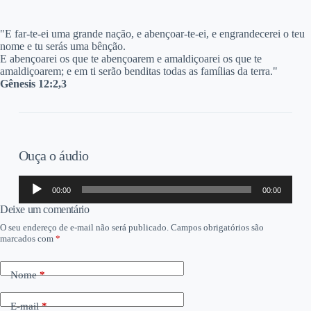
"E
far-te-ei uma grande nação, e abençoar-te-ei, e engrandecerei o teu
nome e tu serás uma bênção.
E abençoarei os que te abençoarem e amaldiçoarei os que te
amaldiçoarem; e em ti serão benditas todas as famílias da terra."
Gênesis 12:2,3
Ouça o áudio
Tocador
00:00
00:00
de
áudio
Deixe um comentário
O seu endereço de e-mail não será publicado.
Campos obrigatórios são
marcados com
*
Nome
*
E-mail
*