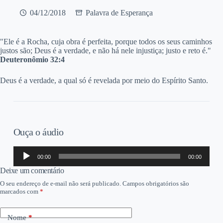
04/12/2018
Palavra de Esperança
"Ele é a Rocha, cuja obra é perfeita, porque todos os seus caminhos
justos são; Deus é a verdade, e não há nele injustiça; justo e reto é."
Deuteronômio 32:4
Deus é a verdade, a qual só é revelada por meio do Espírito Santo.
Ouça o áudio
Tocador
00:00
00:00
de
áudio
Deixe um comentário
O seu endereço de e-mail não será publicado.
Campos obrigatórios são
marcados com
*
Nome
*