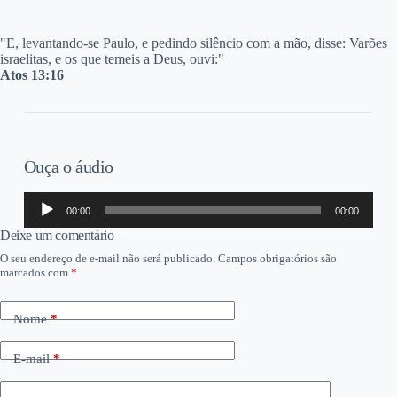
"E,
levantando-se Paulo, e pedindo silêncio com a mão, disse: Varões
israelitas, e os que temeis a Deus, ouvi:"
Atos 13:16
Ouça o áudio
Tocador
00:00
00:00
de
áudio
Deixe um comentário
O seu endereço de e-mail não será publicado.
Campos obrigatórios são
marcados com
*
Nome
*
E-mail
*