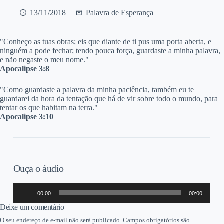
13/11/2018
Palavra de Esperança
"Conheço as tuas obras; eis que diante de ti pus uma porta aberta, e
ninguém a pode fechar; tendo pouca força, guardaste a minha palavra,
e não negaste o meu nome."
Apocalipse 3:8
"Como guardaste a palavra da minha paciência, também eu te
guardarei da hora da tentação que há de vir sobre todo o mundo, para
tentar os que habitam na terra."
Apocalipse 3:10​
Ouça o áudio
Tocador
00:00
00:00
de
áudio
Deixe um comentário
O seu endereço de e-mail não será publicado.
Campos obrigatórios são