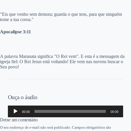
"Eis que venho sem demora; guarda o que tens, para que ninguém
tome a tua coroa."
Apocalipse 3:11
A palavra Maranata significa "O Rei vem". E esta é a mensagem da
igreja fiel: O Rei Jesus está voltando! Ele vem nas nuvens buscar o
Seu povo!
Ouça o áudio
Tocador
00:00
00:00
de
áudio
Deixe um comentário
O seu endereço de e-mail não será publicado.
Campos obrigatórios são