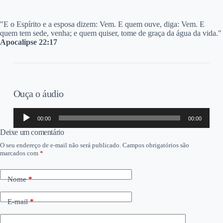
"E o Espírito e a esposa dizem: Vem. E quem ouve, diga: Vem. E
quem tem sede, venha; e quem quiser, tome de graça da água da vida."
Apocalipse 22:17
Ouça o áudio
Tocador
00:00
00:00
de
áudio
Deixe um comentário
O seu endereço de e-mail não será publicado.
Campos obrigatórios são
marcados com
*
Nome
*
E-mail
*