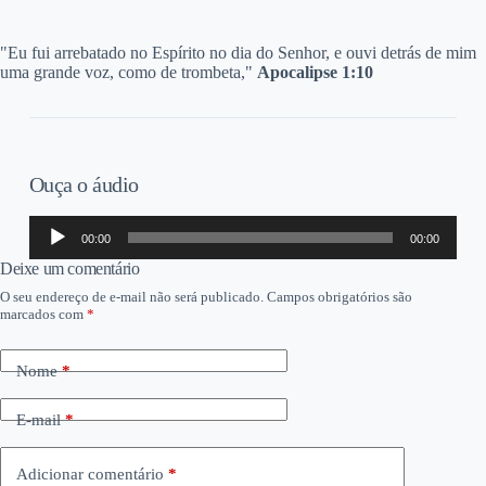
"Eu fui arrebatado no Espírito no dia do Senhor, e ouvi detrás de mim
uma grande voz, como de trombeta,"
Apocalipse 1:10
Ouça o áudio
Tocador
00:00
00:00
de
áudio
Deixe um comentário
O seu endereço de e-mail não será publicado.
Campos obrigatórios são
marcados com
*
Nome
*
E-mail
*
Adicionar comentário
*