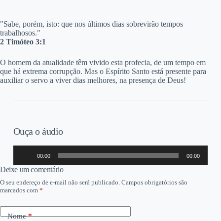
"Sabe, porém, isto: que nos últimos dias sobrevirão tempos
trabalhosos."
2 Timóteo 3:1
O homem da atualidade têm vivido esta profecia, de um tempo em
que há extrema corrupção. Mas o Espírito Santo está presente para
auxiliar o servo a viver dias melhores, na presença de Deus!
Ouça o áudio
Tocador
00:00
00:00
de
áudio
Deixe um comentário
O seu endereço de e-mail não será publicado.
Campos obrigatórios são
marcados com
*
Nome
*