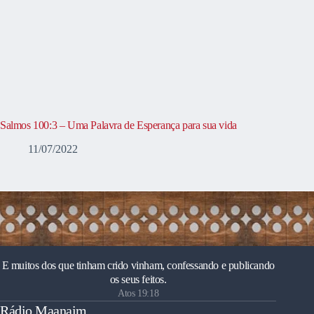
Salmos 100:3 – Uma Palavra de Esperança para sua vida
11/07/2022
E muitos dos que tinham crido vinham, confessando e publicando
os seus feitos.
Atos 19:18
Rádio Maanaim