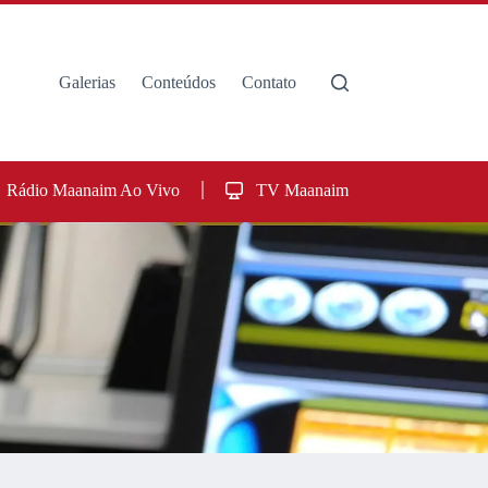
Galerias
Conteúdos
Contato
Rádio Maanaim Ao Vivo
TV Maanaim