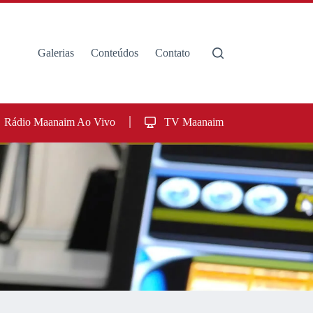
Galerias
Conteúdos
Contato
Rádio Maanaim Ao Vivo
TV Maanaim