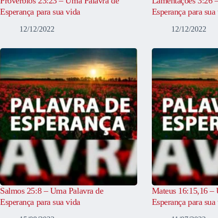
Provérbios 23:23 – Uma Palavra de
Lamentações 3:26 
Esperança para sua vida
Esperança para sua 
12/12/2022
12/12/2022
Salmos 25:8 – Uma Palavra de
Mateus 16:15,16 – 
Esperança para sua vida
Esperança para sua 