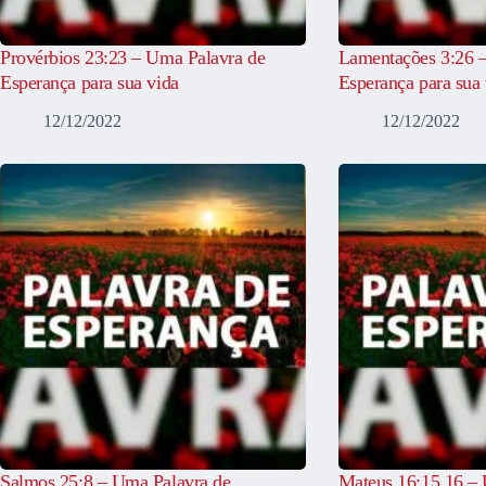
Provérbios 23:23 – Uma Palavra de
Lamentações 3:26 
Esperança para sua vida
Esperança para sua 
12/12/2022
12/12/2022
Salmos 25:8 – Uma Palavra de
Mateus 16:15,16 – 