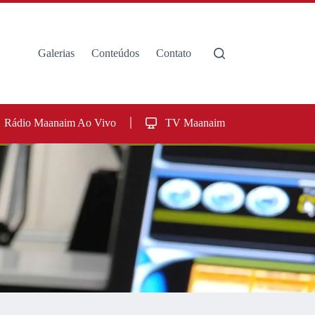
Galerias
Conteúdos
Contato
Rádio Maanaim Ao Vivo
TV Maanaim