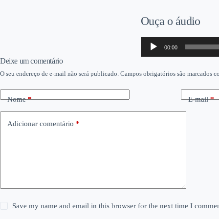
Ouça o áudio
Tocador
00:00
de
áudio
Deixe um comentário
O seu endereço de e-mail não será publicado.
Campos obrigatórios são marcados 
Nome
*
E-mail
*
Adicionar comentário
*
Save my name and email in this browser for the next time I commen