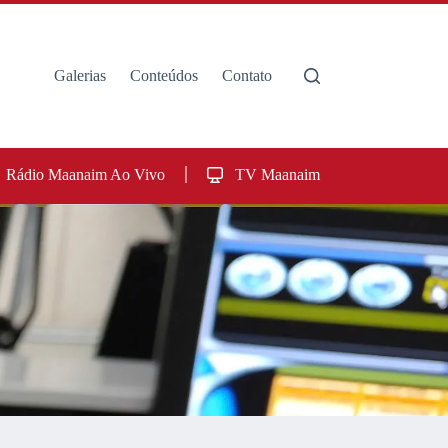
Galerias
Conteúdos
Contato
Rádio Maanaim Ao Vivo
TV Maanaim