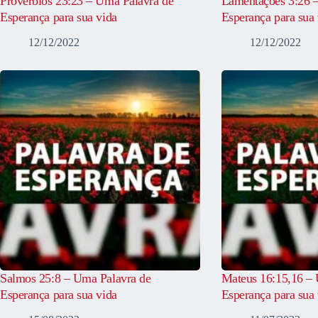
Provérbios 23:23 – Uma Palavra de
Lamentações 3:26 
Esperança para sua vida
Esperança para sua 
12/12/2022
12/12/2022
Salmos 25:8 – Uma Palavra de
Mateus 16:15,16 – 
Esperança para sua vida
Esperança para sua 