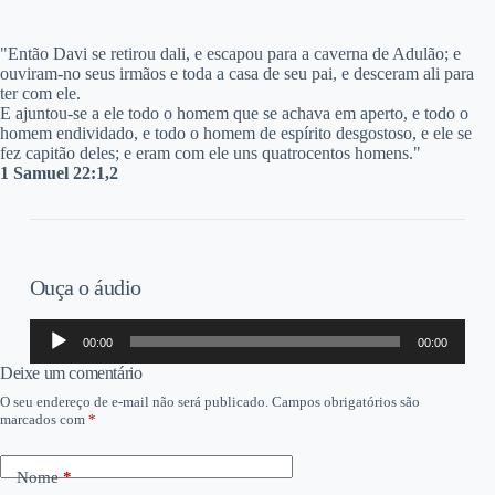
"Então Davi se retirou dali, e escapou para a caverna de Adulão; e
ouviram-no seus irmãos e toda a casa de seu pai, e desceram ali para
ter com ele.
E ajuntou-se a ele todo o homem que se achava em aperto, e todo o
homem endividado, e todo o homem de espírito desgostoso, e ele se
fez capitão deles; e eram com ele uns quatrocentos homens."
1 Samuel 22:1,2
Ouça o áudio
Tocador
00:00
00:00
de
áudio
Deixe um comentário
O seu endereço de e-mail não será publicado.
Campos obrigatórios são
marcados com
*
Nome
*