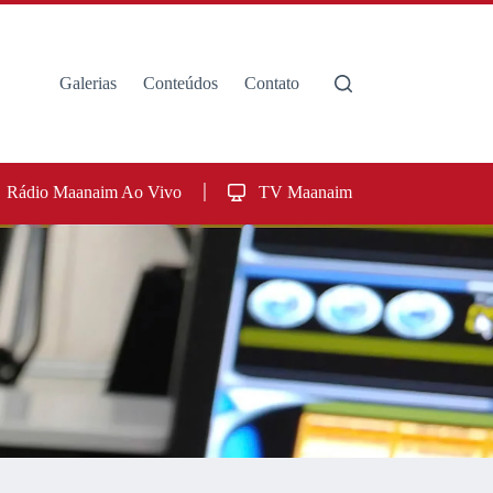
Galerias
Conteúdos
Contato
Rádio Maanaim Ao Vivo
TV Maanaim