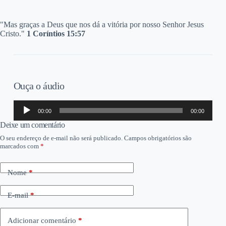
"Mas graças a Deus que nos dá a vitória por nosso Senhor Jesus
Cristo."
1 Coríntios 15:57
Ouça o áudio
Tocador
00:00
00:00
de
áudio
Deixe um comentário
O seu endereço de e-mail não será publicado.
Campos obrigatórios são
marcados com
*
Nome
*
E-mail
*
Adicionar comentário
*