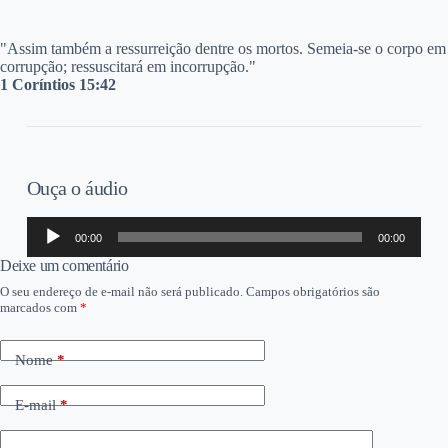
"Assim também a ressurreição dentre os mortos. Semeia-se o corpo em
corrupção; ressuscitará em incorrupção."
1 Coríntios 15:42
Ouça o áudio
Tocador
00:00
00:00
de
áudio
Deixe um comentário
O seu endereço de e-mail não será publicado.
Campos obrigatórios são
marcados com
*
Nome
*
E-mail
*