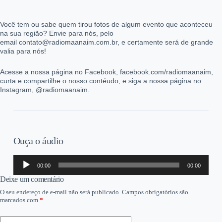
Você tem ou sabe quem tirou fotos de algum evento que aconteceu
na sua região? Envie para nós, pelo
email contato@radiomaanaim.com.br, e certamente será de grande
valia para nós!
Acesse a nossa página no Facebook, facebook.com/radiomaanaim,
curta e compartilhe o nosso contéudo, e siga a nossa página no
Instagram, @radiomaanaim.
Ouça o áudio
Tocador
00:00
00:00
de
áudio
Deixe um comentário
O seu endereço de e-mail não será publicado.
Campos obrigatórios são
marcados com
*