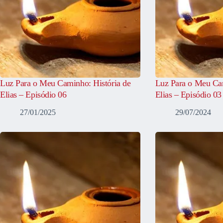
Luz Para o Meu Caminho: História de
Luz Para o Meu Cam
Elias – Episódio 06
Elias – Episódio 03
27/01/2025
29/07/2024