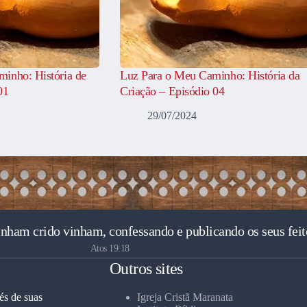
inho: História de
Luz Para o Meu Caminho: História da
01
Criação – Episódio 04
29/07/2024
inham crido vinham, confessando e publicando os seus feit
Atos 19:18
Outros sites
és de suas
Igreja Cristã Maranata