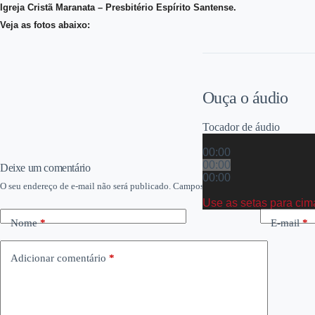
Igreja Cristã Maranata – Presbitério Espírito Santense.
Veja as fotos abaixo:
Ouça o áudio
Tocador de áudio
00:00
00:00
Deixe um comentário
00:00
O seu endereço de e-mail não será publicado.
Campos obrigatórios são marcados 
Use as setas para cim
Nome
*
E-mail
*
Adicionar comentário
*