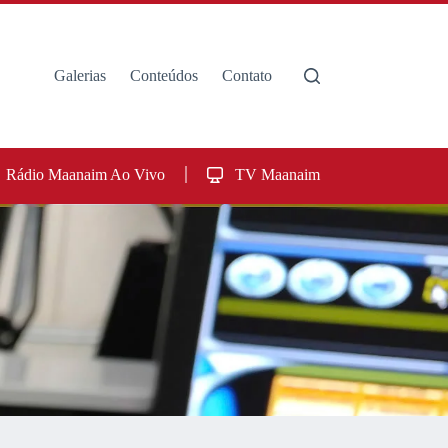
Galerias
Conteúdos
Contato
Rádio Maanaim Ao Vivo
TV Maanaim