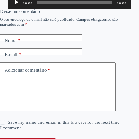
00:00
00:00
de
áudio
Deixe um comentário
O seu endereço de e-mail não será publicado.
Campos obrigatórios são
marcados com
*
Nome
*
E-mail
*
Adicionar comentário
*
Save my name and email in this browser for the next time
I comment.