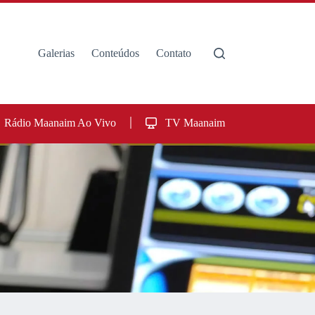
Galerias
Conteúdos
Contato
Rádio Maanaim Ao Vivo
TV Maanaim