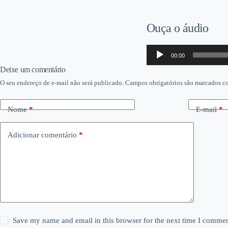
Ouça o áudio
Tocador
00:00
de
áudio
Deixe um comentário
O seu endereço de e-mail não será publicado.
Campos obrigatórios são marcados 
Nome
*
E-mail
*
Adicionar comentário
*
Save my name and email in this browser for the next time I commen