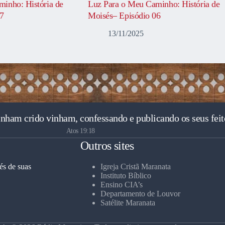
inho: História de
Luz Para o Meu Caminho: História de
07
Moisés– Episódio 06
13/11/2025
inham crido vinham, confessando e publicando os seus feit
Atos 19:18
Outros sites
és de suas
Igreja Cristã Maranata
Instituto Bíblico
Ensino CIA’s
Departamento de Louvor
Satélite Maranata