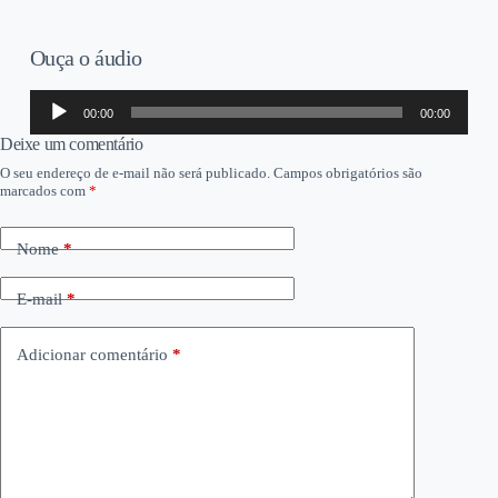
Ouça o áudio
Tocador
00:00
00:00
de
áudio
Deixe um comentário
O seu endereço de e-mail não será publicado.
Campos obrigatórios são
marcados com
*
Nome
*
E-mail
*
Adicionar comentário
*