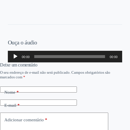
Ouça o áudio
Tocador
00:00
00:00
de
áudio
Deixe um comentário
O seu endereço de e-mail não será publicado.
Campos obrigatórios são
marcados com
*
Nome
*
E-mail
*
Adicionar comentário
*