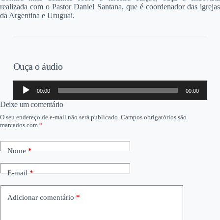
realizada com o Pastor Daniel Santana, que é coordenador das igrejas
da Argentina e Uruguai.
Ouça o áudio
Tocador
00:00
00:00
de
áudio
Deixe um comentário
O seu endereço de e-mail não será publicado.
Campos obrigatórios são
marcados com
*
Nome
*
E-mail
*
Adicionar comentário
*