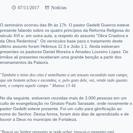
07/11/2017
Notícias
O seminário ocorreu das 8h às 17h. O pastor Gedelti Gueiros esteve
presente falando sobre os quatro princípios da Reforma Religiosa do
século XVI e, em outra aula, a respeito do assunto "Obra Criadora e
da Obra Redentora". Os versiculos base para o tratamento deste
último assunto foram Hebreus 11:3 e João 1:1. Ainda estiveram
presentes os pastores Daniel Moreira e Amadeu Loureiro Lopes. Os
irmãos ali presentes receberam uma grande benção a partir dos
ensinamentos da Palavra.
"
Também o reino dos céus é semelhante a um tesouro escondido num campo,
que um homem achou e escondeu; e, pelo gozo dele, vai, vende tudo quanto
tem, e compra aquele campo." Mateus 13:44.
No dia seguinte, estiveram reunidas mais de 3.000 pessoas em um
culto de evangelização no Ginásio Paulo Sarasate, onde novamente o
pastor Gedelti esteve presente. Foi um culto para glorificação ao
nome do Senhor. Dessa forma, foram dois dias de aprendizado e de
louvor a Deus no município de Fortaleza.
"Buscai ao Senhor enquanto se pode achar, invocai-o enquanto está