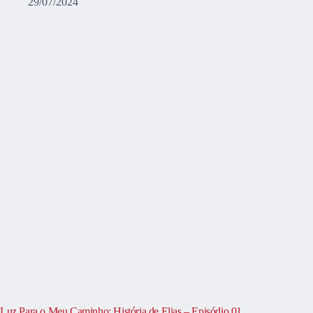
29/07/2024
Luz Para o Meu Caminho: História de Elias – Episódio 01