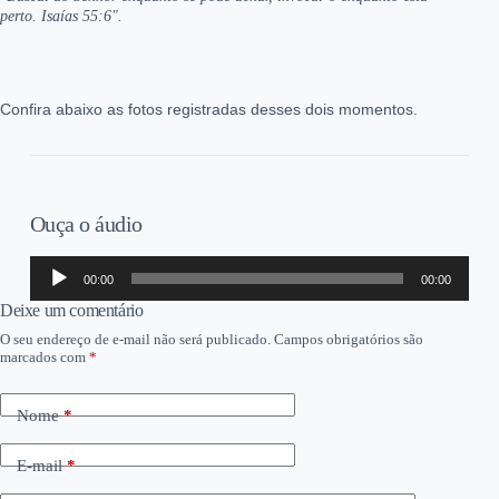
perto. Isaías 55:6".
Confira abaixo as fotos registradas desses dois momentos.
Ouça o áudio
Tocador
00:00
00:00
de
áudio
Deixe um comentário
O seu endereço de e-mail não será publicado.
Campos obrigatórios são
marcados com
*
Nome
*
E-mail
*