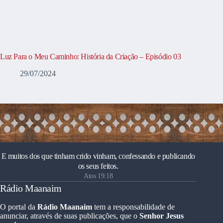
Luz Para o Meu Caminho: História da Criação – Episódio 03
29/07/2024
E muitos dos que tinham crido vinham, confessando e publicando
os seus feitos.
Atos 19:18
Rádio Maanaim
O portal da
Rádio Maanaim
tem a responsabilidade de
anunciar, através de suas publicações, que o
Senhor Jesus