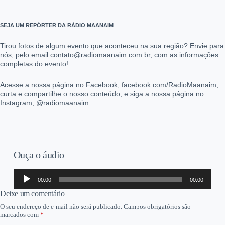
SEJA UM REPÓRTER DA RÁDIO MAANAIM
Tirou fotos de algum evento que aconteceu na sua região? Envie para
nós, pelo email contato@radiomaanaim.com.br, com as informações
completas do evento!
Acesse a nossa página no Facebook, facebook.com/RadioMaanaim,
curta e compartilhe o nosso conteúdo; e siga a nossa página no
Instagram, @radiomaanaim.
Ouça o áudio
Tocador
00:00
00:00
de
áudio
Deixe um comentário
O seu endereço de e-mail não será publicado.
Campos obrigatórios são
marcados com
*