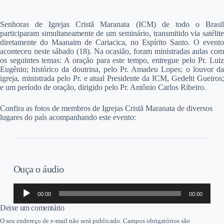
S
enhoras de Igrejas Cristã Maranata (ICM) de todo o Brasil
participaram simultaneamente de um seminário, transmitido via satélite
diretamente do Maanaim de Cariacica, no Espírito Santo. O evento
aconteceu neste sábado (18). Na ocasião, foram ministradas aulas com
os seguintes temas: A oração para este tempo, entregue pelo Pr. Luiz
Eugênio; histórico da doutrina, pelo Pr. Amadeu Lopes; o louvor da
igreja, ministrada pelo Pr. e atual Presidente da ICM, Gedelti Gueiros;
e um período de oração, dirigido pelo Pr. Antônio Carlos Ribeiro.
Confira as fotos de membros de Igrejas Cristã Maranata de diversos
lugares do país acompanhando este evento:
Ouça o áudio
Tocador
00:00
00:00
de
áudio
Deixe um comentário
O seu endereço de e-mail não será publicado.
Campos obrigatórios são