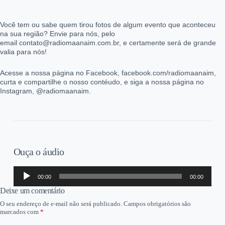
Você tem ou sabe quem tirou fotos de algum evento que aconteceu
na sua região? Envie para nós, pelo
email contato@radiomaanaim.com.br, e certamente será de grande
valia para nós!
Acesse a nossa página no Facebook, facebook.com/radiomaanaim,
curta e compartilhe o nosso contéudo, e siga a nossa página no
Instagram, @radiomaanaim.
Ouça o áudio
Tocador
00:00
00:00
de
áudio
Deixe um comentário
O seu endereço de e-mail não será publicado.
Campos obrigatórios são
marcados com
*