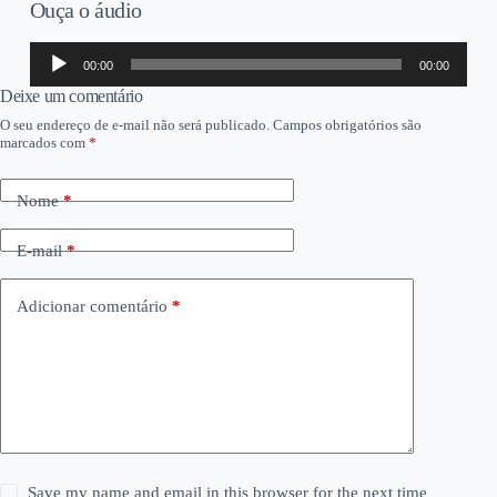
Ouça o áudio
Tocador
00:00
00:00
de
áudio
Deixe um comentário
O seu endereço de e-mail não será publicado.
Campos obrigatórios são
marcados com
*
Nome
*
E-mail
*
Adicionar comentário
*
Save my name and email in this browser for the next time