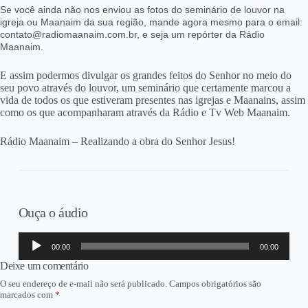
Se você ainda não nos enviou as fotos do seminário de louvor na
igreja ou Maanaim da sua região, mande agora mesmo para o email:
contato@radiomaanaim.com.br, e seja um repórter da Rádio
Maanaim.
E assim podermos divulgar os grandes feitos do Senhor no meio do
seu povo através do louvor, um seminário que certamente marcou a
vida de todos os que estiveram presentes nas igrejas e Maanains, assim
como os que acompanharam através da Rádio e Tv Web Maanaim.
Rádio Maanaim – Realizando a obra do Senhor Jesus!
Ouça o áudio
Tocador
00:00
00:00
de
áudio
Deixe um comentário
O seu endereço de e-mail não será publicado.
Campos obrigatórios são
marcados com
*