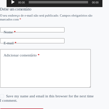
00:00
00:00
de
áudio
Deixe um comentário
O seu endereço de e-mail não será publicado.
Campos obrigatórios são
marcados com
*
Nome
*
E-mail
*
Adicionar comentário
*
Save my name and email in this browser for the next time
I comment.