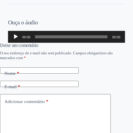
Ouça o áudio
Tocador
00:00
00:00
de
áudio
Deixe um comentário
O seu endereço de e-mail não será publicado.
Campos obrigatórios são
marcados com
*
Nome
*
E-mail
*
Adicionar comentário
*