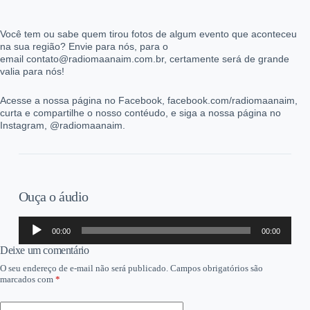
Você tem ou sabe quem tirou fotos de algum evento que aconteceu
na sua região? Envie para nós, para o
email contato@radiomaanaim.com.br, certamente será de grande
valia para nós!
Acesse a nossa página no Facebook, facebook.com/radiomaanaim,
curta e compartilhe o nosso contéudo, e siga a nossa página no
Instagram, @radiomaanaim.
Ouça o áudio
Tocador
00:00
00:00
de
áudio
Deixe um comentário
O seu endereço de e-mail não será publicado.
Campos obrigatórios são
marcados com
*