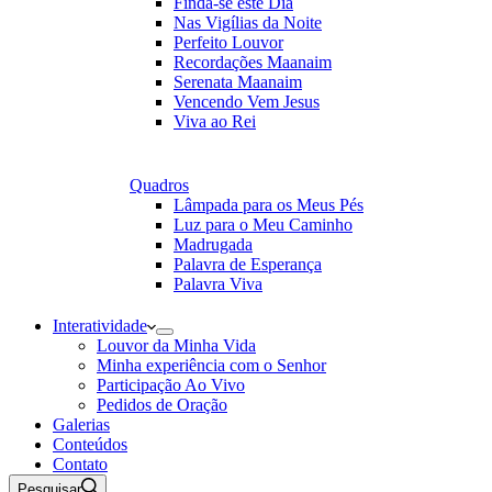
Finda-se este Dia
Nas Vigílias da Noite
Perfeito Louvor
Recordações Maanaim
Serenata Maanaim
Vencendo Vem Jesus
Viva ao Rei
Quadros
Lâmpada para os Meus Pés
Luz para o Meu Caminho
Madrugada
Palavra de Esperança
Palavra Viva
Interatividade
Louvor da Minha Vida
Minha experiência com o Senhor
Participação Ao Vivo
Pedidos de Oração
Galerias
Conteúdos
Contato
Pesquisar