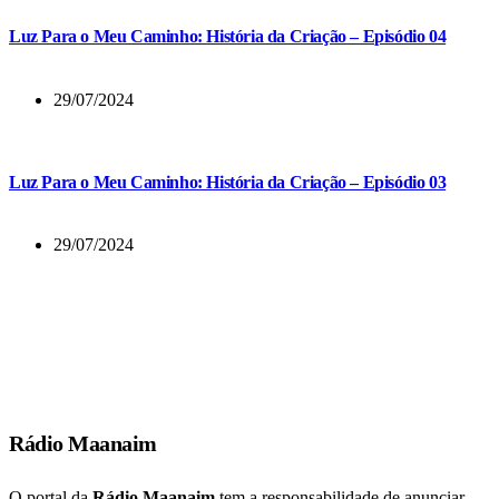
Luz Para o Meu Caminho: História da Criação – Episódio 04
29/07/2024
Luz Para o Meu Caminho: História da Criação – Episódio 03
29/07/2024
E muitos dos que tinham crido vinham, confessando e publicando os
seus feitos.
Atos 19:18
Rádio Maanaim
O portal da
Rádio Maanaim
tem a responsabilidade de anunciar,