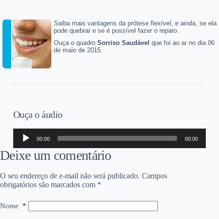
Saiba mais vantagens da prótese flexível, e ainda, se ela
pode quebrar e se é possível fazer o reparo.
Ouça o quadro
Sorriso Saudável
que foi ao ar no dia 06
de maio de 2015.
Ouça o áudio
Tocador
00:00
00:00
de
áudio
Deixe um comentário
O seu endereço de e-mail não será publicado.
Campos
obrigatórios são marcados com
*
Nome
*