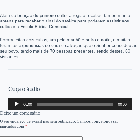
Além da benção do primeiro culto, a região recebeu também uma
antena para receber o sinal do satélite para poderem assistir aos
cultos e a Escola Bíblica Dominical.
Foram feitos dois cultos, um pela manhã e outro a noite, e muitas
foram as experiências de cura e salvação que o Senhor concedeu ao
seu povo, tendo mais de 70 pessoas presentes, sendo destes, 60
visitantes.
Ouça o áudio
Tocador
00:00
00:00
de
áudio
Deixe um comentário
O seu endereço de e-mail não será publicado.
Campos obrigatórios são
marcados com
*