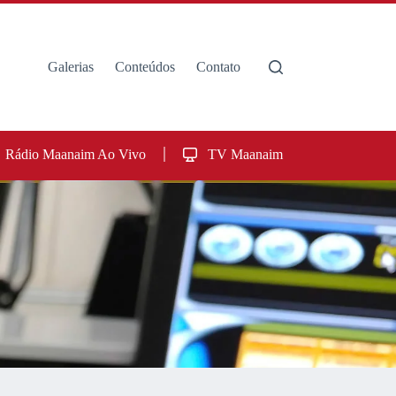
Galerias
Conteúdos
Contato
Rádio Maanaim Ao Vivo
TV Maanaim