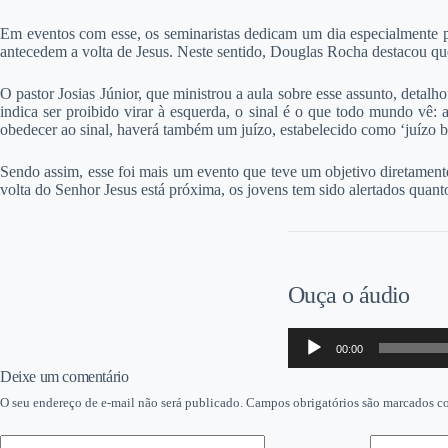
Em eventos com esse, os seminaristas dedicam um dia especialmente pa
antecedem a volta de Jesus. Neste sentido, Douglas Rocha destacou que 
O pastor Josias Júnior, que ministrou a aula sobre esse assunto, detal
indica ser proibido virar à esquerda, o sinal é o que todo mundo vê: a
obedecer ao sinal, haverá também um juízo, estabelecido como ‘juízo bom
Sendo assim, esse foi mais um evento que teve um objetivo diretamente
volta do Senhor Jesus está próxima, os jovens tem sido alertados quanto
Ouça o áudio
Tocador
00:00
de
áudio
Deixe um comentário
O seu endereço de e-mail não será publicado.
Campos obrigatórios são marcados 