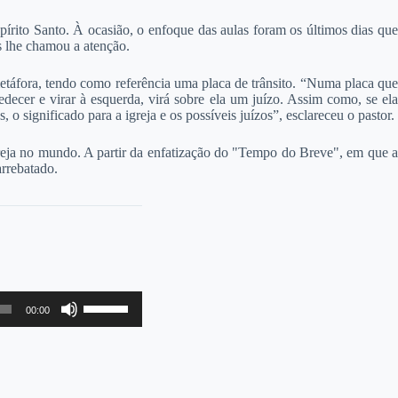
írito Santo. À ocasião, o enfoque das aulas foram os últimos dias que
s lhe chamou a atenção.
 metáfora, tendo como referência uma placa de trânsito. “Numa placa que
edecer e virar à esquerda, virá sobre ela um juízo. Assim como, se ela
 significado para a igreja e os possíveis juízos”, esclareceu o pastor.
igreja no mundo. A partir da enfatização do "Tempo do Breve", em que a
arrebatado.
Use
00:00
as
setas
para
cima
ou
para