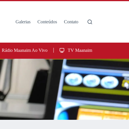
Galerias
Conteúdos
Contato
Rádio Maanaim Ao Vivo
TV Maanaim