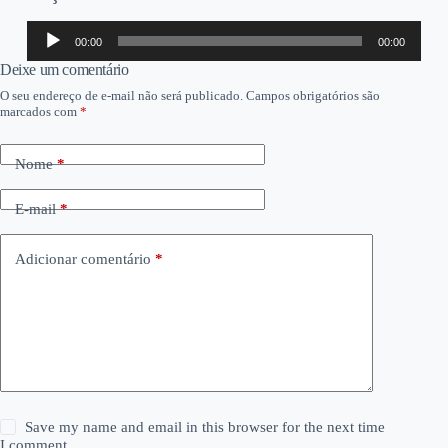
Tocador
00:00
00:00
de
áudio
Deixe um comentário
O seu endereço de e-mail não será publicado.
Campos obrigatórios são
marcados com
*
Nome
*
E-mail
*
Adicionar comentário
*
Save my name and email in this browser for the next time
I comment.